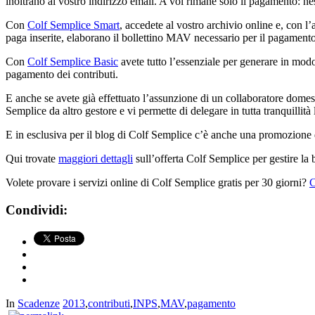
inoltrano al vostro indirizzo email. A voi rimane solo il pagamento: ne
Con
Colf Semplice Smart
, accedete al vostro archivio online e, con l’
paga inserite, elaborano il bollettino MAV necessario per il pagamento 
Con
Colf Semplice Basic
avete tutto l’essenziale per generare in modo 
pagamento dei contributi.
E anche se avete già effettuato l’assunzione di un collaboratore domes
Semplice da altro gestore e vi permette di delegare in tutta tranquillità
E in esclusiva per il blog di Colf Semplice c’è anche una promozion
Qui trovate
maggiori dettagli
sull’offerta Colf Semplice per gestire la b
Volete provare i servizi online di Colf Semplice gratis per 30 giorni?
C
Condividi:
In
Scadenze
2013
,
contributi
,
INPS
,
MAV
,
pagamento