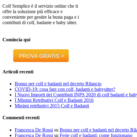
Colf Semplice è il servizio online che ti
offre la soluzione più efficace e
conveniente per gestire la busta paga e i
contributi di colf, badante e baby sitter.
Comincia qui
PROVA GRATIS >
Articoli recenti
Bonus per colf e badanti nel decreto Rilancio
COVID-19: cosa fare con colf, badanti e babysitter?
I Nuovi Importi dei Contributi INPS 2020 di colf badanti e baby
I Minimi Retributivi Colf e Badanti 2016
Minimi retributivi 2015 Colf e Badanti
Commenti recenti
Francesca De Rossi
su
Bonus per colf e badanti nel decreto Ril
Francesca De Rossi
su
Ferie colf e badanti: come funzionano