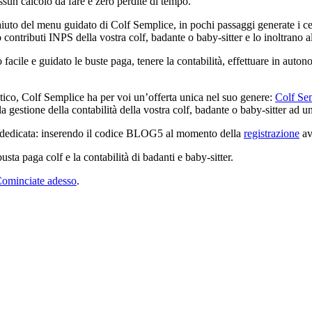
ssun calcolo da fare e zero perdite di tempo.
aiuto del menu guidato di Colf Semplice, in pochi passaggi generate i cedo
contributi INPS della vostra colf, badante o baby-sitter e lo inoltrano al
facile e guidato le buste paga, tenere la contabilità, effettuare in auton
tico, Colf Semplice ha per voi un’offerta unica nel suo genere:
Colf Se
 la gestione della contabilità della vostra colf, badante o baby-sitter ad 
e dedicata: inserendo il codice BLOG5 al momento della
registrazione
av
usta paga colf e la contabilità di badanti e baby-sitter.
ominciate adesso
.