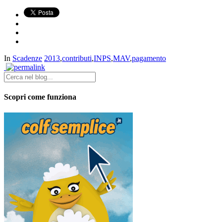
In
Scadenze
2013
,
contributi
,
INPS
,
MAV
,
pagamento
Scopri come funziona