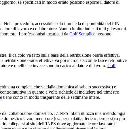
oggiorno, se specificati in modo errato possono esporre il datore di
o. Nella procedura, accessibile solo tramite la disponibilità del PIN
datore di lavoro e collaboratore. Vanno inoltre indicati tutti gli estremi
aboratore. I professionisti incaricati da
Colf Semplice
possono
e. Il calcolo va fatto sulla base della retribuzione oraria effettiva,
La retribuzione oraria effettiva va poi incrociata con le fasce retributive
oratore e quelli che invece sono in carico al datore di lavoro.
Colf
la settimana completa che va dalla domenica al sabato successivo) e
ontrointuitiva in quanto a volte richiede di includere nel trimestre
ce
tiene conto in modo trasparente delle settimane intere.
e dal collaboratore domestico. L’INPS infatti utilizza una metodologia
ore domestico lavora meno ore (es. per malattia, ferie o permessi) o più
ario collegarsi al sito dell’INPS dove aggiornare le ore lavorate e
 buste paga e non ci sono disallineamenti rispetto al lavoro