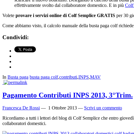
effettivamente svolto dal collaboratore domestico. E in più
Colf
Volete
provare i servizi online di Colf Semplice GRATIS
per 30 gi
Come abbiamo visto, il calcolo manuale della busta paga colf richiede m
Condividi:
In
Busta paga
busta paga colf
,
contributi
,
INPS
,
MAV
Pagamento Contributi INPS 2013, 3°Trim.
Francesca De Rossi
—
1 Ottobre 2013
—
Scrivi un commento
Ricordiamo a tutti i lettori del blog di Colf Semplice che entro gioved
collaboratori domestici.