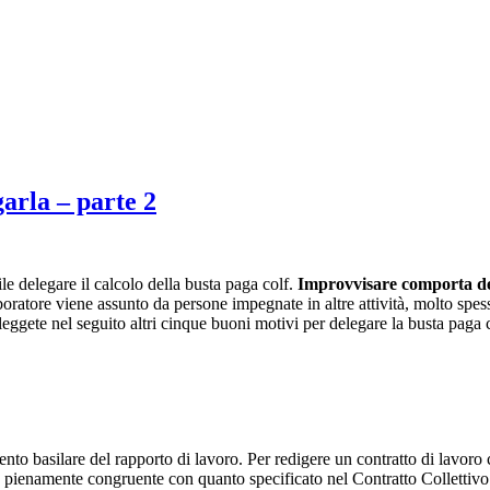
arla – parte 2
e delegare il calcolo della busta paga colf.
Improvvisare comporta dei
oratore viene assunto da persone impegnate in altre attività, molto spes
 leggete nel seguito altri cinque buoni motivi per delegare la busta paga
nto basilare del rapporto di lavoro. Per redigere un contratto di lavoro c
 sia pienamente congruente con quanto specificato nel Contratto Colle