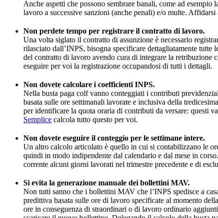
Anche aspetti che possono sembrare banali, come ad esempio la dis
lavoro a successive sanzioni (anche penali) e/o multe. Affidarsi
Non perdete tempo per registrare il contratto di lavoro.
Una volta siglato il contratto di assunzione è necessario registr
rilasciato dall’INPS, bisogna specificare dettagliatamente tutte l
del contratto di lavoro avendo cura di integrare la retribuzione c
eseguire per voi la registrazione occupandosi di tutti i dettagli.
Non dovete calcolare i coefficienti INPS.
Nella busta paga colf vanno conteggiati i contributi previdenziali
basata sulle ore settimanali lavorate e inclusiva della tredicesima
per identificare la quota oraria di contributi da versare: questi v
Semplice
calcola tutto questo per voi.
Non dovete eseguire il conteggio per le settimane intere.
Un altro calcolo articolato è quello in cui si contabilizzano le 
quindi in modo indipendente dal calendario e dal mese in corso. Q
corrente alcuni giorni lavorati nel trimestre precedente e di escl
Si evita la generazione manuale dei bollettini MAV.
Non tutti sanno che i bollettini MAV che l’INPS spedisce a casa
predittiva basata sulle ore di lavoro specificate al momento dell
ore in conseguenza di straordinari o di lavoro ordinario aggiunti
scaricare il nuovo bollettino. Delegando il calcolo della busta p