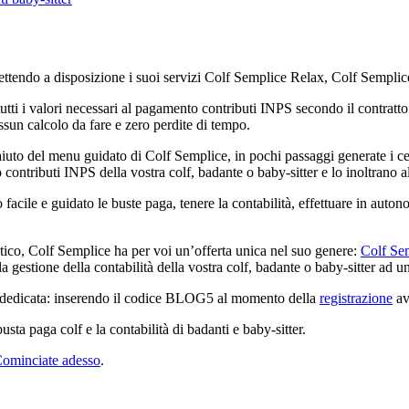
tendo a disposizione i suoi servizi Colf Semplice Relax, Colf Semplic
o tutti i valori necessari al pagamento contributi INPS secondo il contrat
ssun calcolo da fare e zero perdite di tempo.
aiuto del menu guidato di Colf Semplice, in pochi passaggi generate i cedo
contributi INPS della vostra colf, badante o baby-sitter e lo inoltrano al
facile e guidato le buste paga, tenere la contabilità, effettuare in auton
tico, Colf Semplice ha per voi un’offerta unica nel suo genere:
Colf Se
 la gestione della contabilità della vostra colf, badante o baby-sitter ad 
e dedicata: inserendo il codice BLOG5 al momento della
registrazione
av
usta paga colf e la contabilità di badanti e baby-sitter.
ominciate adesso
.