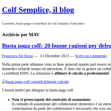
Colf Semplice, il blog
Contratto, busta paga e contributi di colf, badanti e babysitter
Archivio per MAV
Busta paga colf: 20 buone ragioni per deleg
Francesca De Rossi
—
13 Dicembre 2013
—
Scrivi un commento
Nella prima parte abbiamo visto in linee generali quanto può essere util
domestici richiede tempo ed attenzione. E dato che in genere un collab
i contributi INPS. La soluzione è
affidare il calcolo a professionisti
:
5 buoni motivi per delegare la busta paga colf
Non vi preoccupate del contratto di assunzione.
Il contratto di assunzione del collaboratore domestico è un eleme
contestazioni da parte dei collaboratori è necessario che esso