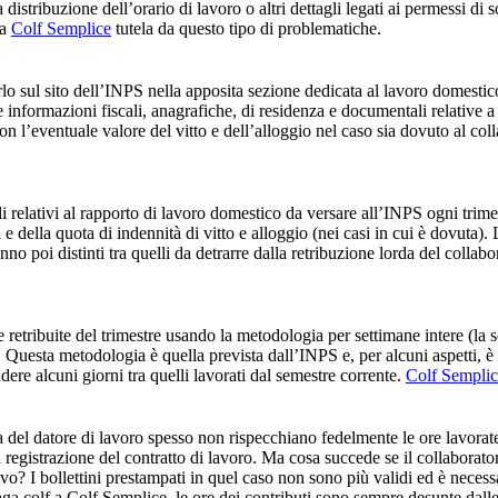
tribuzione dell’orario di lavoro o altri dettagli legati ai permessi di s
 a
Colf Semplice
tutela da questo tipo di problematiche.
arlo sul sito dell’INPS nella apposita sezione dedicata al lavoro domestic
e informazioni fiscali, anagrafiche, di residenza e documentali relative a 
on l’eventuale valore del vitto e dell’alloggio nel caso sia dovuto al coll
 relativi al rapporto di lavoro domestico da versare all’INPS ogni trimestr
 e della quota di indennità di vitto e alloggio (nei casi in cui è dovuta). 
anno poi distinti tra quelli da detrarre dalla retribuzione lorda del collab
ore retribuite del trimestre usando la metodologia per settimane intere (
uesta metodologia è quella prevista dall’INPS e, per alcuni aspetti, è c
udere alcuni giorni tra quelli lavorati dal semestre corrente.
Colf Sempli
 del datore di lavoro spesso non rispecchiano fedelmente le ore lavorat
a registrazione del contratto di lavoro. Ma cosa succede se il collaborat
vo? I bollettini prestampati in quel caso non sono più validi ed è necess
aga colf a Colf Semplice, le ore dei contributi sono sempre desunte dalle