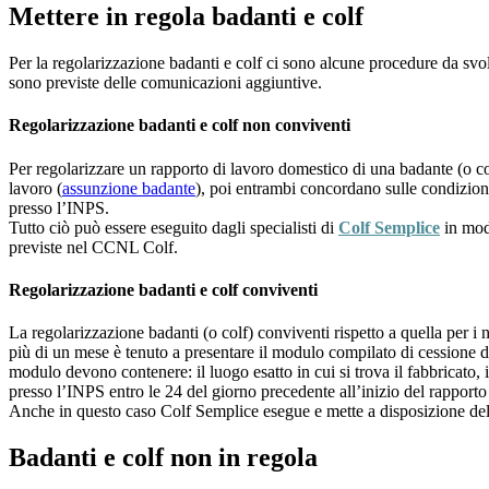
Mettere in regola badanti e colf
Per la regolarizzazione badanti e colf ci sono alcune procedure da svolg
sono previste delle comunicazioni aggiuntive.
Regolarizzazione badanti e colf non conviventi
Per regolarizzare un rapporto di lavoro domestico di una badante (o c
lavoro (
assunzione badante
), poi entrambi concordano sulle condizioni c
presso l’INPS.
Tutto ciò può essere eseguito dagli specialisti di
Colf Semplice
in mod
previste nel CCNL Colf.
Regolarizzazione badanti e colf conviventi
La regolarizzazione badanti (o colf) conviventi rispetto a quella per i
più di un mese è tenuto a presentare il modulo compilato di cessione di
modulo devono contenere: il luogo esatto in cui si trova il fabbricato, i 
presso l’INPS entro le 24 del giorno precedente all’inizio del rapporto 
Anche in questo caso Colf Semplice esegue e mette a disposizione del dat
Badanti e colf non in regola