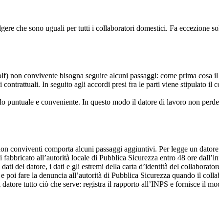
ere che sono uguali per tutti i collaboratori domestici. Fa eccezione sol
olf) non convivente bisogna seguire alcuni passaggi: come prima cosa il 
ontrattuali. In seguito agli accordi presi fra le parti viene stipulato il 
o puntuale e conveniente. In questo modo il datore di lavoro non perde
 non conviventi comporta alcuni passaggi aggiuntivi. Per legge un datore
 fabbricato all’autorità locale di Pubblica Sicurezza entro 48 ore dall’i
dati del datore, i dati e gli estremi della carta d’identità del collaborato
e poi fare la denuncia all’autorità di Pubblica Sicurezza quando il collab
ore tutto ciò che serve: registra il rapporto all’INPS e fornisce il modu