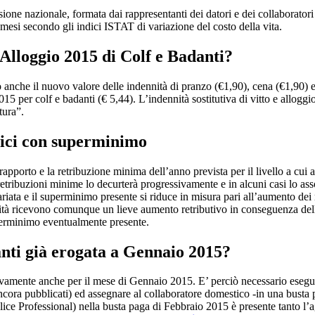
one nazionale, formata dai rappresentanti dei datori e dei collaborator
mesi secondo gli indici ISTAT di variazione del costo della vita.
 Alloggio 2015 di Colf e Badanti?
o anche il nuovo valore delle indennità di pranzo (€1,90), cena (€1,90) 
 2015 per colf e badanti (€ 5,44). L’indennità sostitutiva di vitto e allogg
tura”.
tici con superminimo
 rapporto e la retribuzione minima dell’anno prevista per il livello a cui a
retribuzioni minime lo decurterà progressivamente e in alcuni casi lo a
ariata e il superminimo presente si riduce in misura pari all’aumento dei
nità ricevono comunque un lieve aumento retributivo in conseguenza della
perminimo eventualmente presente.
anti già erogata a Gennaio 2015?
ivamente anche per il mese di Gennaio 2015. E’ perciò necessario esegu
ora pubblicati) ed assegnare al collaboratore domestico -in una busta pa
ice Professional) nella busta paga di Febbraio 2015 è presente tanto l’