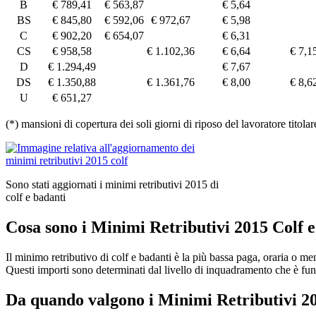
B
€ 789,41
€ 563,87
€ 5,64
BS
€ 845,80
€ 592,06
€ 972,67
€ 5,98
C
€ 902,20
€ 654,07
€ 6,31
CS
€ 958,58
€ 1.102,36
€ 6,64
€ 7,1
D
€ 1.294,49
€ 7,67
DS
€ 1.350,88
€ 1.361,76
€ 8,00
€ 8,6
U
€ 651,27
(*) mansioni di copertura dei soli giorni di riposo del lavoratore titolar
Sono stati aggiornati i minimi retributivi 2015 di
colf e badanti
Cosa sono i Minimi Retributivi 2015 Colf 
Il minimo retributivo di colf e badanti è la più bassa paga, oraria o men
Questi importi sono determinati dal livello di inquadramento che è fun
Da quando valgono i Minimi Retributivi 20