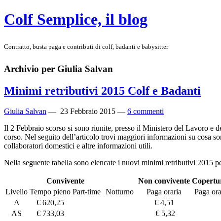
Colf Semplice, il blog
Contratto, busta paga e contributi di colf, badanti e babysitter
Archivio per Giulia Salvan
Minimi retributivi 2015 Colf e Badanti
Giulia Salvan
—
23 Febbraio 2015
—
6 commenti
Il 2 Febbraio scorso si sono riunite, presso il Ministero del Lavoro e d
corso. Nel seguito dell’articolo trovi maggiori informazioni su cosa son
collaboratori domestici e altre informazioni utili.
Nella seguente tabella sono elencate i nuovi minimi retributivi 2015 per
Convivente
Non convivente
Copertu
Livello
Tempo pieno
Part-time
Notturno
Paga oraria
Paga ora
A
€ 620,25
€ 4,51
AS
€ 733,03
€ 5,32