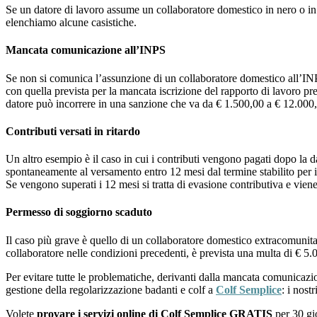
Se un datore di lavoro assume un collaboratore domestico in nero o in m
elenchiamo alcune casistiche.
Mancata comunicazione all’INPS
Se non si comunica l’assunzione di un collaboratore domestico all’IN
con quella prevista per la mancata iscrizione del rapporto di lavoro pre
datore può incorrere in una sanzione che va da € 1.500,00 a € 12.000,
Contributi versati in ritardo
Un altro esempio è il caso in cui i contributi vengono pagati dopo la 
spontaneamente al versamento entro 12 mesi dal termine stabilito per i
Se vengono superati i 12 mesi si tratta di evasione contributiva e vie
Permesso di soggiorno scaduto
Il caso più grave è quello di un collaboratore domestico extracomunit
collaboratore nelle condizioni precedenti, è prevista una multa di € 5.
Per evitare tutte le problematiche, derivanti dalla mancata comunicazio
gestione della regolarizzazione badanti e colf a
Colf Semplice
: i nost
Volete
provare i servizi online di Colf Semplice GRATIS
per 30 gi