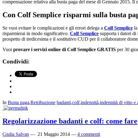
compensazione relativa alla busta paga del mese di Gennaio 2015. Il d
Con Colf Semplice risparmi sulla busta paga
Se vuoi evitare le complicazioni e gli errori delega a
Colf Semplice
la
risparmierai in modo significativo.
Colf Semplice
supporta i datori di 
prospetto di tredicesima e il sostitutivo CUD per il collaboratore domes
Vuoi
provare i servizi online di Colf Semplice GRATIS
per 30 gio
Condividi:
In
Busta paga
,
Retribuzione
badanti
,
colf
,
indennità
,
indennità di vitto e
Regolarizzazione badanti e colf: come fare
Giulia Salvan
—
21 Maggio 2014
—
4 commenti