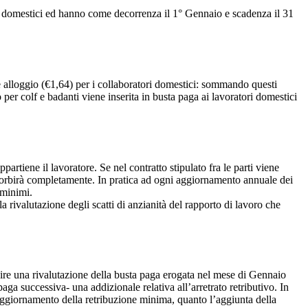
i domestici ed hanno come decorrenza il 1° Gennaio e scadenza il 31
e alloggio (€1,64) per i collaboratori domestici: sommando questi
io per colf e badanti viene inserita in busta paga ai lavoratori domestici
ppartiene il lavoratore. Se nel contratto stipulato fra le parti viene
ssorbirà completamente. In pratica ad ogni aggiornamento annuale dei
 minimi.
 rivalutazione degli scatti di anzianità del rapporto di lavoro che
ire una rivalutazione della busta paga erogata nel mese di Gennaio
ga successiva- una addizionale relativa all’arretrato retributivo. In
aggiornamento della retribuzione minima, quanto l’aggiunta della