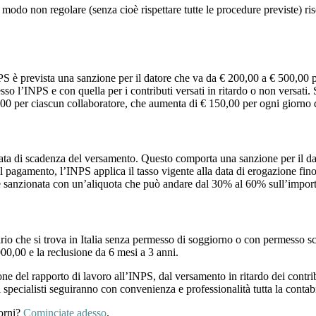
odo non regolare (senza cioè rispettare tutte le procedure previste) risch
PS è prevista una sanzione per il datore che va da € 200,00 a € 500,00 
sso l’INPS e con quella per i contributi versati in ritardo o non versati.
00 per ciascun collaboratore, che aumenta di € 150,00 per ogni giorno d
data di scadenza del versamento. Questo comporta una sanzione per il da
l pagamento, l’INPS applica il tasso vigente alla data di erogazione fi
ne sanzionata con un’aliquota che può andare dal 30% al 60% sull’import
ario che si trova in Italia senza permesso di soggiorno o con permesso 
000,00 e la reclusione da 6 mesi a 3 anni.
ne del rapporto di lavoro all’INPS, dal versamento in ritardo dei contrib
ri specialisti seguiranno con convenienza e professionalità tutta la contabi
orni?
Cominciate adesso
.