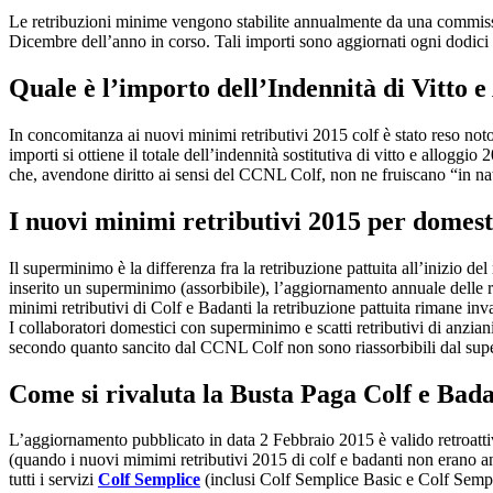
Le retribuzioni minime vengono stabilite annualmente da una commissi
Dicembre dell’anno in corso. Tali importi sono aggiornati ogni dodici 
Quale è l’importo dell’Indennità di Vitto e
In concomitanza ai nuovi minimi retributivi 2015 colf è stato reso not
importi si ottiene il totale dell’indennità sostitutiva di vitto e alloggio
che, avendone diritto ai sensi del CCNL Colf, non ne fruiscano “in na
I nuovi minimi retributivi 2015 per domes
Il superminimo è la differenza fra la retribuzione pattuita all’inizio del
inserito un superminimo (assorbibile), l’aggiornamento annuale delle 
minimi retributivi di Colf e Badanti la retribuzione pattuita rimane inv
I collaboratori domestici con superminimo e scatti retributivi di anzia
secondo quanto sancito dal CCNL Colf non sono riassorbibili dal su
Come si rivaluta la Busta Paga Colf e Bad
L’aggiornamento pubblicato in data 2 Febbraio 2015 è valido retroatt
(quando i nuovi mimimi retributivi 2015 di colf e badanti non erano anc
tutti i servizi
Colf Semplice
(inclusi Colf Semplice Basic e Colf Sempl